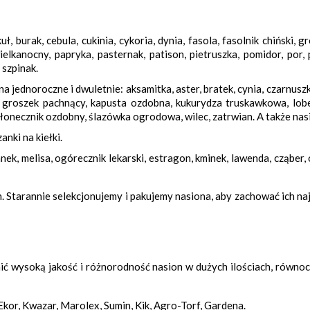
ł, burak, cebula, cukinia, cykoria, dynia, fasola, fasolnik chiński, g
elkanocny, papryka, pasternak, patison, pietruszka, pomidor, por, 
 szpinak.
na jednoroczne i dwuletnie: aksamitka, aster, bratek, cynia, czarnusz
, groszek pachnący, kapusta ozdobna, kukurydza truskawkowa, lobe
 słonecznik ozdobny, ślazówka ogrodowa, wilec, zatrwian. A także nasi
anki na kiełki.
ranek, melisa, ogórecznik lekarski, estragon, kminek, lawenda, cząber
. Starannie selekcjonujemy i pakujemy nasiona, aby zachować ich na
ić wysoką jakość i różnorodność nasion w dużych ilościach, równoc
, Ekor, Kwazar, Marolex, Sumin, Kik, Agro-Torf, Gardena.