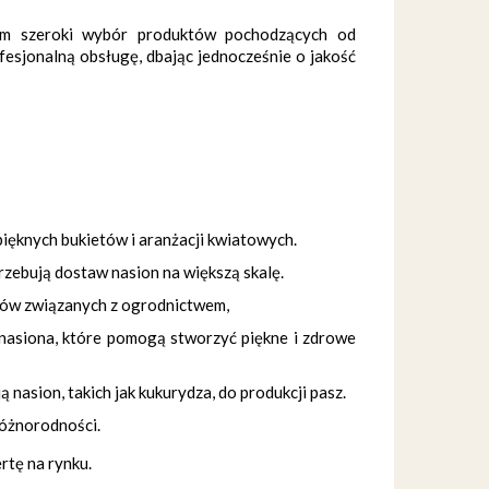
ntom szeroki wybór produktów pochodzących od
esjonalną obsługę, dbając jednocześnie o jakość
ięknych bukietów i aranżacji kwiatowych.
trzebują dostaw nasion na większą skalę.
któw związanych z ogrodnictwem,
i nasiona, które pomogą stworzyć piękne i zdrowe
asion, takich jak kukurydza, do produkcji pasz.
różnorodności.
rtę na rynku.