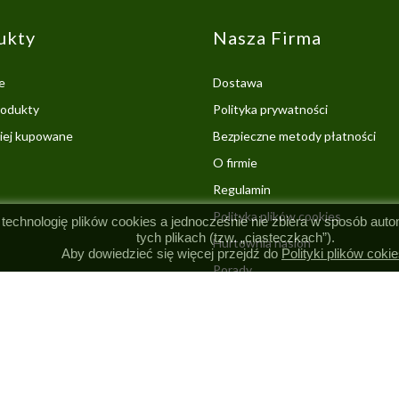
ukty
Nasza Firma
e
Dostawa
odukty
Polityka prywatności
ciej kupowane
Bezpieczne metody płatności
O firmie
Regulamin
Polityka plików cookies
 technologię plików cookies a jednocześnie nie zbiera w sposób aut
tych plikach (tzw. „ciasteczkach”).
Hurtownia nasion
Aby dowiedzieć się więcej przejdź do
Polityki plików cokie
Porady
Kontakt z nami
nań P.P.H.U. Ogrodnik | NIP: 7790012885 | REGON: 630180738 |
20