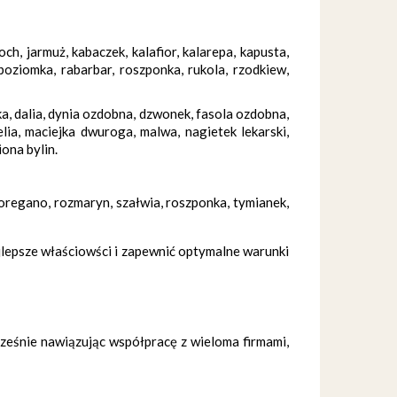
roch, jarmuż, kabaczek, kalafior, kalarepa, kapusta,
poziomka, rabarbar, roszponka, rukola, rzodkiew,
ka, dalia, dynia ozdobna, dzwonek, fasola ozdobna,
lia, maciejka dwuroga, malwa, nagietek lekarski,
ona bylin.
, oregano, rozmaryn, szałwia, roszponka, tymianek,
jlepsze właściowści i zapewnić optymalne warunki
ześnie nawiązując współpracę z wieloma firmami,