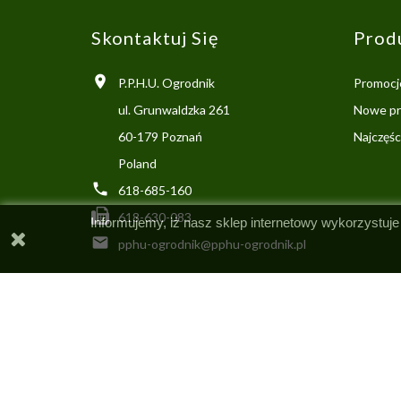
Skontaktuj Się
Prod

P.P.H.U. Ogrodnik
Promocj
ul. Grunwaldzka 261
Nowe pr
60-179 Poznań
Najczęś
Poland

618-685-160
618-630-083
Informujemy, iż nasz sklep internetowy wykorzystuje

pphu-ogrodnik@pphu-ogrodnik.pl
Sklep ogrodniczy Poz