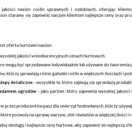
j jakości nasion roślin uprawnych i ozdobnych, oferując klie
n staramy się zapewnić naszym klientom najlepsze ceny oraz prof
est oferta hurtowni nasion:
 wysokiej jakości w konkurencyjnych cenach hurtowych.
tóre mogą być sprzedawane indywidualnie lub używane do tworzenia p
ów, którzy uprawiają różne gatunki roślin w większych ilościach i po
klepy detaliczne
- wszystkie te, które zajmują się sprzedażą produ
kładaniem ogrodów
- jako partner, który zapewnia wysokiej jakośc
 przez producentów pasz dla zwierząt hodowlanych, którzy używają n
, które pozwolą na uprawę warzyw, ziół i kwiatów w większej ilości i 
ną obsługę i najlepsze ceny hurtowe, aby zapewnić im najlepszą ofe