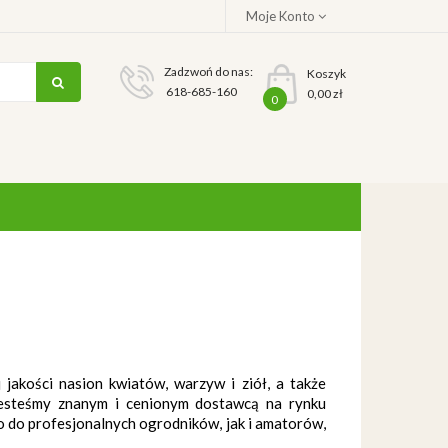
Moje Konto
Zadzwoń do nas:
Koszyk
618-685-160
0,00 zł
0
 jakości nasion kwiatów, warzyw i ziół, a także
 Jesteśmy znanym i cenionym dostawcą na rynku
 do profesjonalnych ogrodników, jak i amatorów,