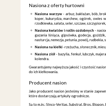
Nasiona z oferty hurtowni
Nasiona warzyw
- arbuz, bakłażan, bób, broku
koper, kukurydza, marchew, ogórek, owies wi
rzodkiewka, sałata, seler, szczaw, szczypiorek,
Nasiona kwiatów i roślin ozdobnych
- nasio
gazania lśniąca, gipsówka, godecja, goździk
nasturcja, nemezja, petunia, powój, rudbekia,
Nasiona na kiełki
-rzeżucha, słonecznik, miesz
Nasiona ziół
- bazylia, fenkuł, lubczyk, maje
kolendra.
Gwarantujemy najwyższa jakość i czystość nasion
do ich kiełkowania.
Producent nasion
Jako producent nasion jesteśmy w stanie zapewn
które dostarczają artykuły ogrodnicze.
Są to m.in.: SInco-Veritas, Substral, Bros, Biopon