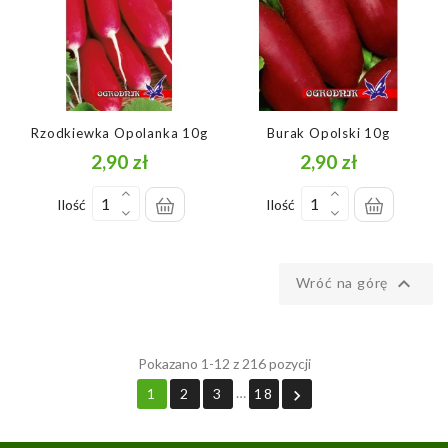
Rzodkiewka Opolanka 10g
Burak Opolski 10g
2,90 zł
2,90 zł
Cena
Cena
Ilość
Ilość

Wróć na górę
Pokazano 1-12 z 216 pozycji
…
1
2
3
18
