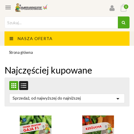

0
NASZA OFERTA
Strona główna
Najczęściej kupowane



Sprzedaż, od najwyższej do najniższej