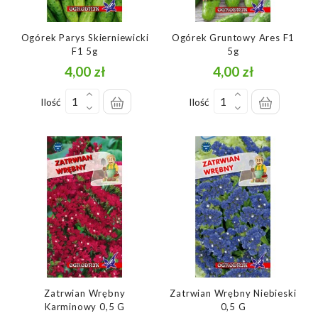
Ogórek Parys Skierniewicki
Ogórek Gruntowy Ares F1
F1 5g
5g
4,00 zł
4,00 zł
Cena
Cena
Ilość
Ilość
Zatrwian Wrębny
Zatrwian Wrębny Niebieski
Karminowy 0,5 G
0,5 G