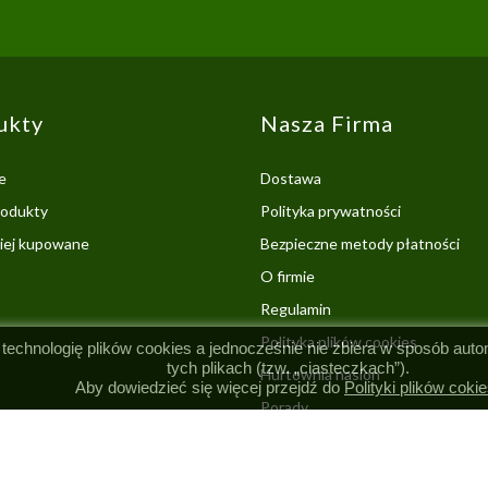
ukty
Nasza Firma
e
Dostawa
odukty
Polityka prywatności
ciej kupowane
Bezpieczne metody płatności
O firmie
Regulamin
Polityka plików cookies
 technologię plików cookies a jednocześnie nie zbiera w sposób aut
tych plikach (tzw. „ciasteczkach”).
Hurtownia nasion
Aby dowiedzieć się więcej przejdź do
Polityki plików cokie
Porady
Kontakt z nami