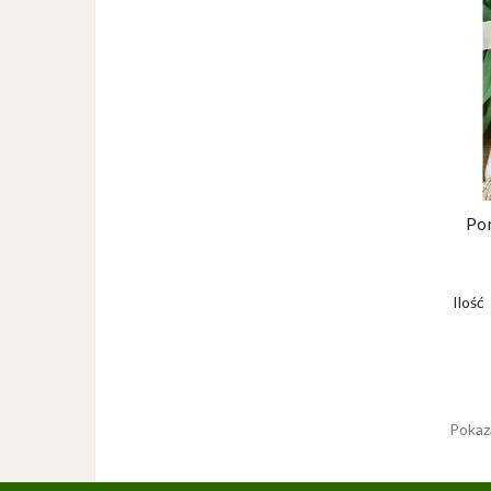
Po
Ilość
Pokaza