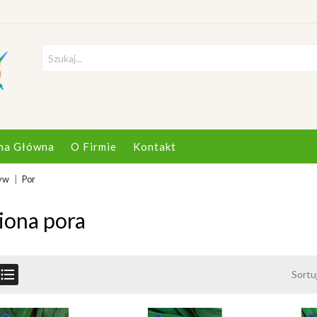
na Główna
O Firmie
Kontakt
yw
Por
iona pora

Sortu