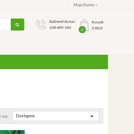
Moje Konto
Zadzwoń do nas:
Koszyk
618-685-160
0,00 zł
0

Dostępne
j wg: