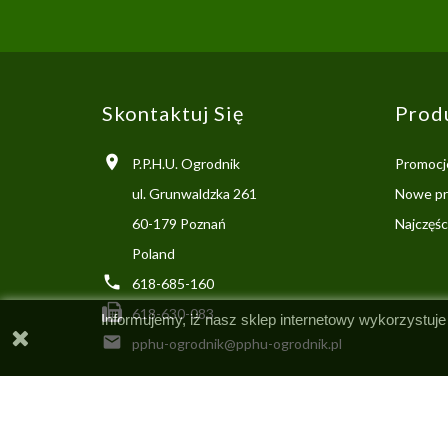
Skontaktuj Się
Prod

P.P.H.U. Ogrodnik
Promocj
ul. Grunwaldzka 261
Nowe pr
60-179 Poznań
Najczęś
Poland

618-685-160
618-630-083
Informujemy, iż nasz sklep internetowy wykorzystuje

pphu-ogrodnik@pphu-ogrodnik.pl