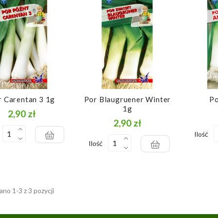
r Carentan 3 1g
Por Blaugruener Winter
Po
1g
2,90 zł
Cena
2,90 zł
Cena
Ilość
Ilość
no 1-3 z 3 pozycji