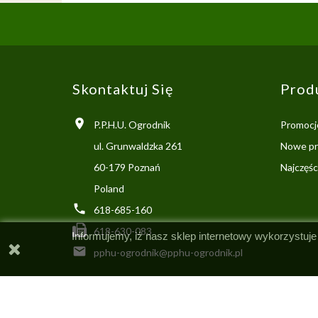
Skontaktuj Się
Prod

P.P.H.U. Ogrodnik
Promocj
ul. Grunwaldzka 261
Nowe pr
60-179 Poznań
Najczęś
Poland

618-685-160
618-630-083
Informujemy, iż nasz sklep internetowy wykorzystuje

pphu-ogrodnik@pphu-ogrodnik.pl