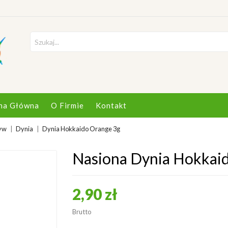
na Główna
O Firmie
Kontakt
yw
Dynia
Dynia Hokkaido Orange 3g
Nasiona Dynia Hokkai
2,90 zł
Brutto