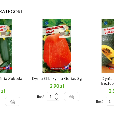
KATEGORII
kinia Zuboda
Dynia Olbrzymia Golias 3g
Dynia 
g
Bezłup
2,90 zł
Cena
 zł
2,
Cena
Ilość
Ilość