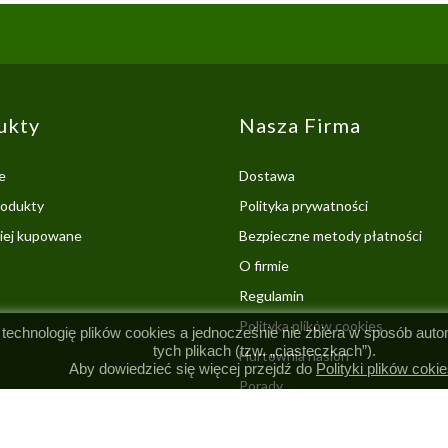
ukty
Nasza Firma
e
Dostawa
odukty
Polityka prywatności
ciej kupowane
Bezpieczne metody płatności
O firmie
Regulamin
Polityka plików cookies
 technologię plików cookies a jednocześnie nie zbiera w sposób aut
tych plikach (tzw. „ciasteczkach”).
Hurtownia nasion
Aby dowiedzieć się więcej przejdź do
Polityki plików cokie
Porady
Kontakt z nami