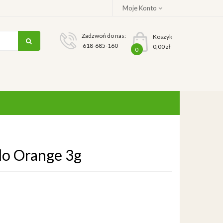
Moje Konto
Zadzwoń do nas:
Koszyk
618-685-160
0,00 zł
0
do Orange 3g