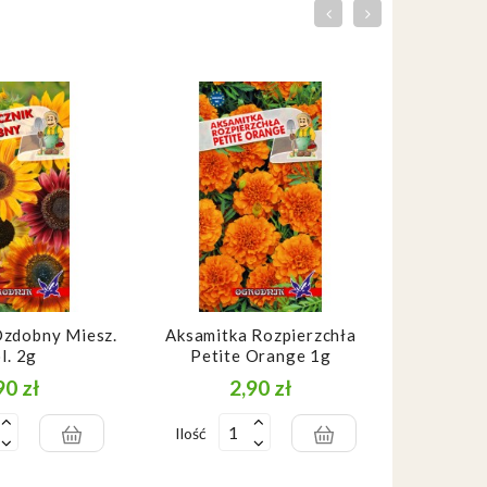
Ozdobny Miesz.
Aksamitka Rozpierzchła
Słoneczni
l. 2g
Petite Orange 1g
O
90 zł
2,90 zł
Cena
Cena
Ilość
Ilość