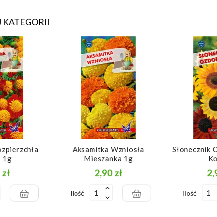
 KATEGORII
zpierzchła
Aksamitka Wzniosła
Słonecznik 
a 1g
Mieszanka 1g
Ko
 zł
2,90 zł
2,
Cena
Cena
Ilość
Ilość