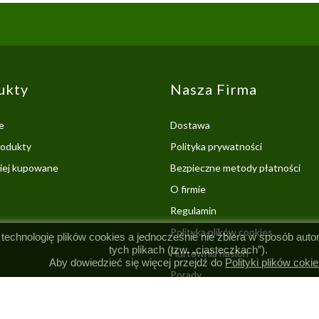
ukty
Nasza Firma
e
Dostawa
odukty
Polityka prywatności
ciej kupowane
Bezpieczne metody płatności
O firmie
Regulamin
Polityka plików cookies
 technologię plików cookies a jednocześnie nie zbiera w sposób aut
tych plikach (tzw. „ciasteczkach”).
Hurtownia nasion
Aby dowiedzieć się więcej przejdź do
Polityki plików cokie
Porady
Kontakt z nami