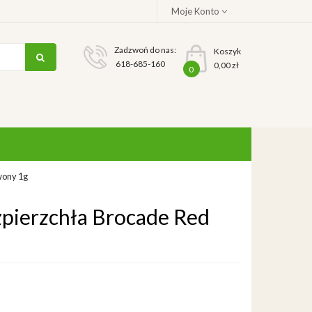
Moje Konto
Zadzwoń do nas:
Koszyk
618-685-160
0,00 zł
0
wony 1g
pierzchła Brocade Red