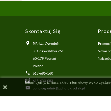
Skontaktuj Się
Prod

P.P.H.U. Ogrodnik
Promocj
ul. Grunwaldzka 261
Nowe pr
60-179 Poznań
Najczęś
Poland

618-685-160
618-630-083
Informujemy, iż nasz sklep internetowy wykorzystuje

pphu-ogrodnik@pphu-ogrodnik.pl