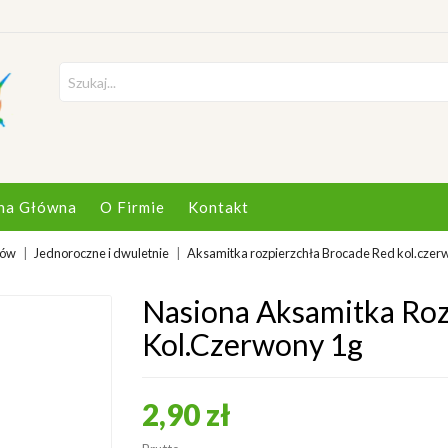
na Główna
O Firmie
Kontakt
tów
Jednoroczne i dwuletnie
Aksamitka rozpierzchła Brocade Red kol.czer
Nasiona Aksamitka Roz
Kol.czerwony 1g
2,90 zł