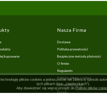
ukty
Nasza Firma
e
Dostawa
odukty
Polityka prywatności
ciej kupowane
Bezpieczne metody płatności
O firmie
Regulamin
Polityka plików cookies
 technologię plików cookies a jednocześnie nie zbiera w sposób aut
tych plikach (tzw. „ciasteczkach”).
Hurtownia nasion
Aby dowiedzieć się więcej przejdź do
Polityki plików cokie
Porady
Kontakt z nami