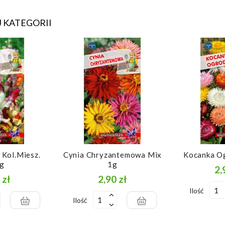
 KATEGORII
 Kol.miesz.
Cynia Chryzantemowa Mix
Kocanka O
5g
1g
2,
 zł
2,90 zł
Cena
Cena
Ilość
Ilość