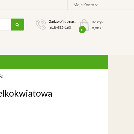
Moje Konto
Zadzwoń do nas:
Koszyk
618-685-160
0,00 zł
0
5g
elkokwiatowa