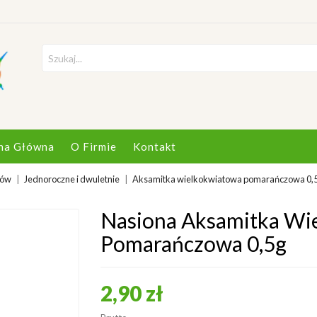
na Główna
O Firmie
Kontakt
tów
Jednoroczne i dwuletnie
Aksamitka wielkokwiatowa pomarańczowa 0,
Nasiona Aksamitka Wi
Pomarańczowa 0,5g
2,90 zł