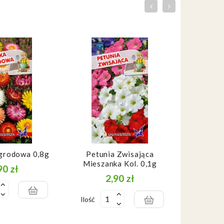
grodowa 0,8g
Petunia Zwisająca
Słoneczni
Mieszanka Kol. 0,1g
O
90 zł
Cena
2,90 zł
Cena
Ilość
Ilość