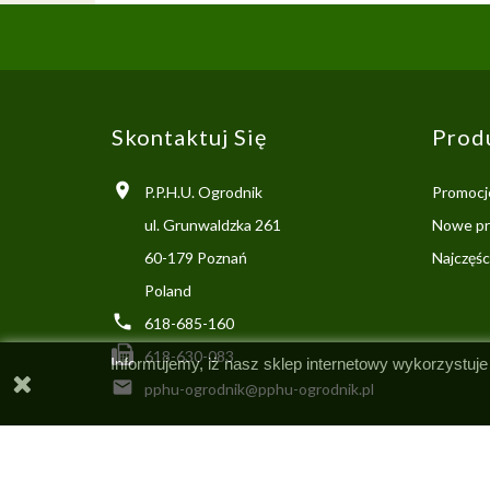
Skontaktuj Się
Prod

P.P.H.U. Ogrodnik
Promocj
ul. Grunwaldzka 261
Nowe pr
60-179 Poznań
Najczęś
Poland

618-685-160
618-630-083
Informujemy, iż nasz sklep internetowy wykorzystuje

pphu-ogrodnik@pphu-ogrodnik.pl