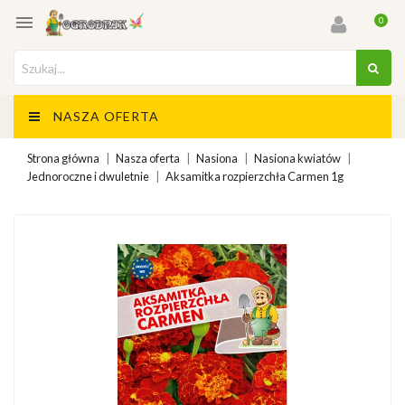

0
NASZA OFERTA
Strona główna
Nasza oferta
Nasiona
Nasiona kwiatów
Jednoroczne i dwuletnie
Aksamitka rozpierzchła Carmen 1g