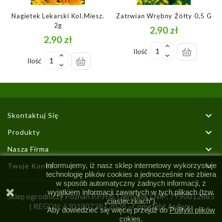
Nagietek Lekarski Kol.miesz.
Zatrwian Wrębny Żółty 0,5 G
2g
2,90 zł
Cena
2,90 zł
Cena
Ilość
Ilość

Skontaktuj Się

Produkty

Nasza Firma

Informujemy, iż nasz sklep internetowy wykorzystuje
Twoje Konto
technologię plików cookies a jednocześnie nie zbiera
w sposób automatyczny żadnych informacji, z
wyjątkiem informacji zawartych w tych plikach (tzw.
Sklep ogrodniczy Poznań P.P.H.U. Ogrodnik | NIP: 7790012885
„ciasteczkach”).
| REGON: 630180738 |
2026 - Copyright As4you
Aby dowiedzieć się więcej przejdź do
Polityki plików
cokies.