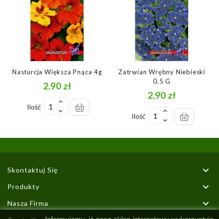
Nasturcja Większa Pnąca 4g
Zatrwian Wrębny Niebieski
0,5 G
2,90 zł
Cena
2,90 zł
Cena
Ilość
Ilość

Skontaktuj Się

Produkty

Nasza Firma