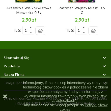
Aksamitka Wielkokwiatowa
Zatrwian Wrębny Miesz. 0,5
Mieszanka 0,5g
G
2,90 zł
2,90 zł
Cena
Cena
Ilość
Ilość

Skontaktuj Się

Produkty

Nasza Firma

Informujemy, iż nasz sklep internetowy wykorzystuje
Twoje Konto
technologię plików cookies a jednocześnie nie zbiera
w sposób automatyczny żadnych informacji, z
wyjątkiem informacji zawartych w tych plikach (tzw.
Sklep ogrodniczy Poznań P.P.H.U. Ogrodnik | NIP: 7790012885
„ciasteczkach”).
| REGON: 630180738 |
2026 - Copyright As4you
Aby dowiedzieć się więcej przejdź do
Polityki plików
cokies.