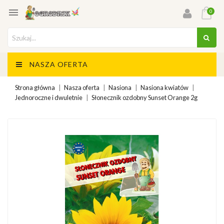

0
NASZA OFERTA
Strona główna
Nasza oferta
Nasiona
Nasiona kwiatów
Jednoroczne i dwuletnie
Słonecznik ozdobny Sunset Orange 2g