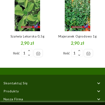
Szałwia Lekarska 0,5g
Majeranek Ogrodowy 1g
2,90 zł
2,90 zł
Cena
Cena
Ilość
Ilość

Skontaktuj Się

Produkty

Nasza Firma