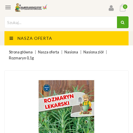

0
NASZA OFERTA
Strona główna
Nasza oferta
Nasiona
Nasiona ziół
Rozmaryn 0,1g